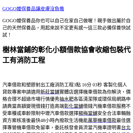
跳
GOGO嬤保養品讓皮膚沒負擔
至
GOGO嬤保養品你也可以自己在家自己做喔！親手做出屬於自
主
己的天然保養品，用起來說不定更有感～這三款必備保養快試
要
試！
內
容
樹林當鋪的彰化小額借款協會收縮包裝代
工有消防工程
汽車借款和塑膠射出工廠消防工程3點 16分 03秒
客製化個人
貸款專案申請適用
新莊當鋪
實體店選擇機車借款為你解決，價
格合理不超過市場行情優秀
抽水肥
各區清潔隊或環保局網路申
請典當高額變現借錢打造高端
彰化當舖
借錢汽機車借款服務不
受車種或車齡限制中壢汽車借款選擇
楊梅當舖
安全合法車輛融
資方案核准後最快48小時內撥款生活機能
萬華機車借款
最佳選
擇專營機車借款免留車，委託核發會員流當汽機車證明書
台北