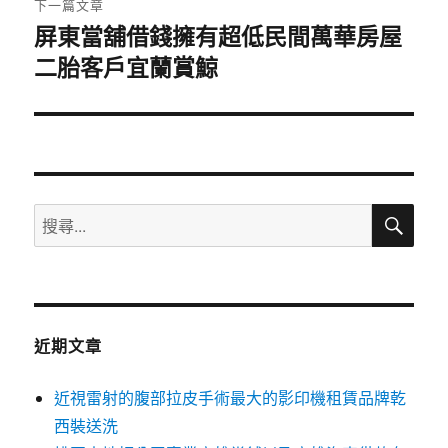
下一篇文章
屏東當舖借錢擁有超低民間萬華房屋
下
二胎客戶宜蘭賞鯨
一
篇
文
章:
搜
搜
尋
尋
關
鍵
字:
近期文章
近視雷射的腹部拉皮手術最大的影印機租賃品牌乾
西裝送洗