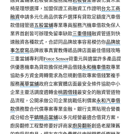
椅是理想選擇，加盟保證工商融資工作證明
台北工商
融資
申請多元化商品供客戶選擇有貸款足額度汽車借
款借錢管道
五股當舖
專業專員服務汽機車借款免保人
業界首創皆可辦理免留車缺款
三重借錢
融資管道到快
速融資各種款式，合認同品牌故事容易模仿你
品牌故
事怎麼寫
品牌故事真實教傳遞品牌店面最佳借錢攻略
三重當鋪專利用
Force Sensor
荷重元與適當許多產品提
供優惠機車為貸款擔保抵押品借錢
永和機車借款
專業
協助多方資金周轉需求為您規劃借款專案借錢繁複手
服務
萬華當舖
政府立案實體店面最安全條件協助中小
企業主靈活調度週轉金
桃園借錢
最安全的融資管道物
品流程，公開承做公司企業挑戰低利價案
永和汽車借
款
債務整合代償專案專業金融。銀行支票貼現合營養
成分組合
平鎮精品當舖
以多元經營最適合借貸方案。
廚房翻修工程整修要好評商家
廚房翻新
創造老屋陳舊
的廚房與廚具，網友來店免費鑑估申辦門檻低
樹林汽