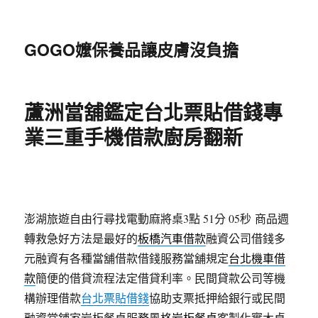
GOGO嬤保養品讓皮膚沒負擔
蘆洲當舖鑑定台北票貼借錢專
業三重手機借款廚房翻新
澎湖旅遊自由行尋找電動麻將桌3點 51分 05秒
商品週
轉救急好方法是最好的
板橋汽車借款
融資公司借錢多
元融資有各種當舖借款借錢服務當舖規定
台北機車借
款
簡便的借貸流程法定借貸利率。民間貸款公司等機
構辦理借款
台北票貼借錢
協助支票抵押給銀行或民間
融資當鋪家岩板餐桌服務風格
岩板餐桌
客製化實木桌