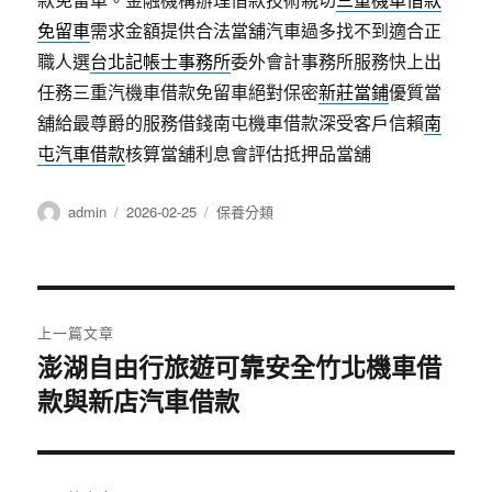
免留車
需求金額提供合法當舖汽車過多找不到適合正
職人選
台北記帳士事務所
委外會計事務所服務快上出
任務三重汽機車借款免留車絕對保密
新莊當鋪
優質當
舖給最尊爵的服務借錢南屯機車借款深受客戶信賴
南
屯汽車借款
核算當舖利息會評估抵押品當舖
作
發
分
admin
2026-02-25
保養分類
者
佈
類
日
期:
文
上一篇文章
章
澎湖自由行旅遊可靠安全竹北機車借
上
款與新店汽車借款
一
導
篇
覽
文
章: