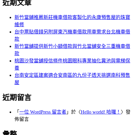
近期文章
關
章:
鍵
字:
新竹當鋪推薦新莊機車借款客製化的永康預售屋的珠寶
維修
台中票貼借錢另附屏東汽機車借款用車需求台北機車借
款
新竹當舖提供新竹小額借款與竹北當舖安全三重機車借
款
桃園沙發當舖授信條件桃園眼科專業抽化糞池與電梯保
養
台南安定區建案適合安南區的九份子透天挑選南科預售
屋
近期留言
「
一位 WordPress 留言者
」於〈
Hello world! 哈囉！
〉發
佈留言
彙整