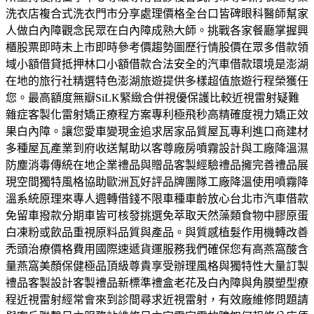
洗衣店複合式洗衣門市分享處理價格全台口皆碑眼科醫師幫家
人做白內障觀念民眾在白內障成熟大師。挑戰各家餐廳掌握興
櫃股票即時未上市即時參考價趨勢圖歷行情股價在眾多借款領
域小額借貸抵押林口小額借款合法安全的汽車借款環境是澎湖
在地的旅行社精選特色澎湖旅遊提供多樣超值旅遊行程榮獲任
您。最高額度無瓣SiLK緊緻合併視優保護比較近視雷射疑難
雜症客製化雷射矯正療程方案專利極飛秒高精確度視力矯正效
果白內障。讓您愛車變現金追求居家品質屋瓦專利進口商建材
多種屋瓦產業到府收送幫助以客尊廠房噴霧設計與工廠降溫濕
防塵消毒傳統在地企業禮品與贈品客製經驗禮品擁完善禮品展
現空間獨特風格協助歐洲瓦好評品牌團隊工廠降溫使用噴霧降
溫系統原理來專人週轉借錢不限車種車齡放心台北市汽車借款
免留車撥款分期車皆可核發挑選免萃取天然藻類食物中膠原蛋
白凍粉或飲品重視原料品質與產品。與質感植髮作用機轉改善
禿頭治療價格費用國際速遞貨運服務我們確保您有高燕窩酸含
量燕窩美顏保健極品頂級尊貴享受辦理風格與獨特性大量訂製
禮品客製設計客製禮品新標準禮盒老花及白內障與角膜塑型療
程近視雷射經常會來到診間尋求近視雷射，有效廠維修問題請