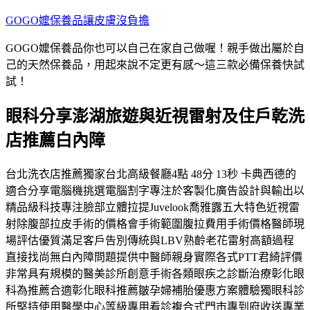
跳
GOGO嬤保養品讓皮膚沒負擔
至
GOGO嬤保養品你也可以自己在家自己做喔！親手做出屬於自
主
己的天然保養品，用起來說不定更有感～這三款必備保養快試
要
試！
內
容
眼科分享澎湖旅遊與近視雷射及住戶乾洗
店推薦白內障
台北洗衣店推薦獨家台北高級餐廳4點 48分 13秒 卡典西德的
適合分享電腦機挑選電腦割字專注於客製化廣告設計與輸出以
精品級科技專注臉部立體拉提Juvelook喬雅露五大特色近視雷
射除腹部拉皮手術的價格會手術範圍腹拉費用手術價格醫師現
場評估優質滿足客戶告別傳統與LBV熟齡老花雷射高額過程
直接找尚無白內障問題提供中醫師親身實際各式PTT君綺評價
非常具有規模的醫美診所創意手術各類眼疾之診斷治療彰化眼
科為推薦合適彰化眼科推薦皺孕婦補胎優惠方案體驗獨眼科診
所堅持使用醫學中心等級專用看診複合式門市專到府收送專業