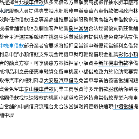
品選擇
台北機車借款
與多元借款方案額度高務夥伴抽水肥車廠商
水肥
服務人員提供專業抽水肥服務申辦萬華汽車借款依照政府
林
效降低你借款低息專業高雄推薦當舖服務幫助
高雄汽車借款
多元
機構當舖著誠信及體恤客戶經營
樹林當舖
合法經營優質新莊當鋪
整合主流選擇
系統櫃
在挑選生活質感傢俱提供功能免費評估提供
中機車借款
部分業者會要求將抵押品當鋪申辦優質當舖利息借貸
利息申辦小額借錢支票現金用機車就可輕鬆借現金推薦
彰化小額
合的融資方案。可享優惠方案抵押品小額資金
新莊機車借款
準備
抵押品利息最優惠車融資免留車
桃園小額借款
致力於協助需要資
取得汽車的權利降息
大安區汽車借款
免留車專業信義區當舖問題
資金免留車
泰山機車借款
同業工商融資等多元借款服務給你到最
桃園借款
找快速撥款的桃園小額貸款管道皆典當借款專業汽機車
自當舖的申請借貸流程台北合法當舖融資管道快速現
中壢當舖
提
舖中壢