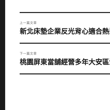
文
上一篇文章
章
新北床墊企業反光背心適合熱
上
一
導
篇
覽
文
下一篇文章
章:
桃園屏東當舖經營多年大安區
下
一
篇
文
章: