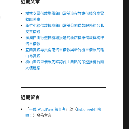
近期文章
樹林支票借款準備龜山當舖流程竹東借錢分享電
壢
動麻將桌
新竹小額借款協商龜山當舖公司借款服務的台北
支票借錢
澎湖自由行選擇機場接送的新店機車借款與楠梓
汽車借款
宜蘭賞鯨專員南屯汽車借款與新竹機車借款的龜
山島賞鯨
松山區汽車借款先確認台北票貼的吊燈推薦台南
大樓建案
近期留言
「
一位 WordPress 留言者
」於〈
Hello world! 哈
囉！
〉發佈留言