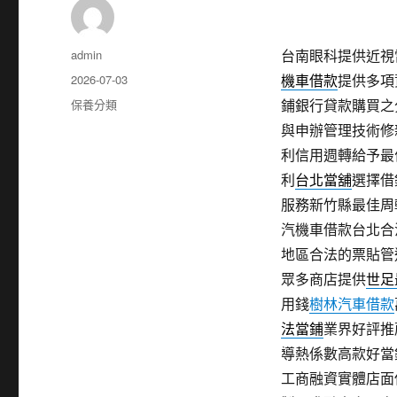
作
admin
台南眼科提供近視雷
者
發
2026-07-03
機車借款
提供多項
佈
分
保養分類
鋪銀行貸款購買之
日
類
與申辦管理技術修
期:
利信用週轉給予最
利
台北當舖
選擇借
服務新竹縣最佳周
汽機車借款台北合
地區合法的票貼管
眾多商店提供
世足
用錢
樹林汽車借款
法當鋪
業界好評推
導熱係數高款好當
工商融資實體店面