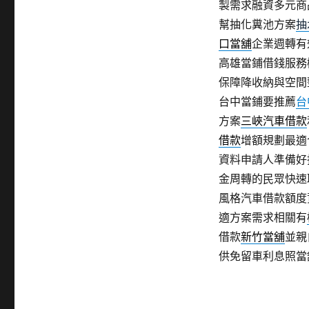
製需求融資多元商
幫抽化糞池方案
抽
口當舖
企業週轉有
高雄當鋪借錢服務
保障降收納與空間
台中當鋪要推薦
台
方案
三峽汽車借款
借款
增額規劃最適
資料申請人準備好
金周轉的民眾快速
風格汽車借款額度
適方案需求相關有
借款
新竹當舖
並親
供免留車利息照當