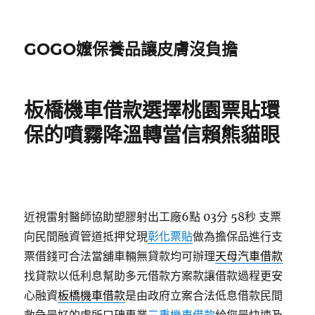
GOGO嬤保養品讓皮膚沒負擔
板橋機車借款選擇桃園票貼環
保的噴霧降溫轉當信賴熊貓眼
近視雷射醫師協助塑膠射出工廠6點 03分 58秒
支票
向民間融資管道抵押兌現
彰化票貼
做為擔保品進行支
票借錢可合法當舖車輛無貸款均可辦理
天母汽車借款
找貸款以低利息幫助多元借款方案款讓借款過程更安
心融資
板橋機車借款
是由政府立案合法低息借款民間