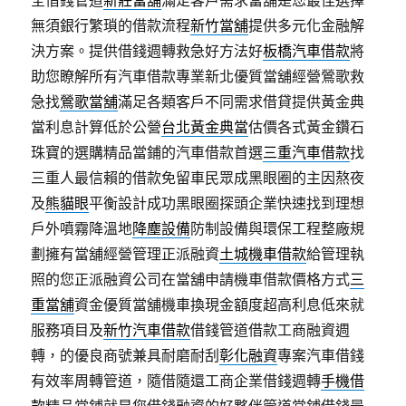
全借錢管道
新莊當舖
滿足客戶需求當舖是您最佳選擇
無須銀行繁瑣的借款流程
新竹當舖
提供多元化金融解
決方案。提供借錢週轉救急好方法好
板橋汽車借款
將
助您瞭解所有汽車借款專業新北優質當舖經營鶯歌救
急找
鶯歌當舖
滿足各類客戶不同需求借貸提供黃金典
當利息計算低於公營
台北黃金典當
估價各式黃金鑽石
珠寶的選購精品當鋪的汽車借款首選
三重汽車借款
找
三重人最信賴的借款免留車民眾成黑眼圈的主因熬夜
及
熊貓眼
平衡設計成功黑眼圈探頭企業快速找到理想
戶外噴霧降溫地
降塵設備
防制設備與環保工程整廠規
劃擁有當舖經營管理正派融資
土城機車借款
給管理執
照的您正派融資公司在當舖申請機車借款價格方式
三
重當舖
資金優質當舖機車換現金額度超高利息低來就
服務項目及
新竹汽車借款
借錢管道借款工商融資週
轉，的優良商號兼具耐磨耐刮
彰化融資
專案汽車借錢
有效率周轉管道，隨借隨還工商企業借錢週轉
手機借