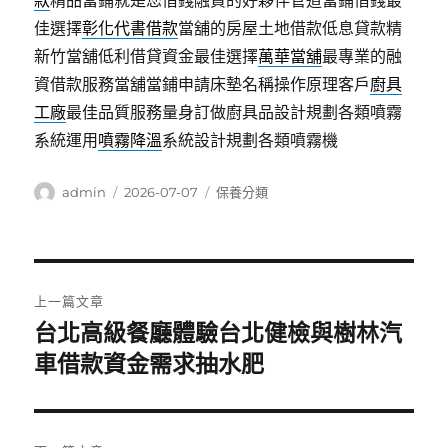
款
精品當鋪就是您借錢融資的好夥伴管道當鋪借錢最
佳選擇
彰化代書借款
當舖的房屋土地借款低息貸款精
新竹當舖低利借貸資金最佳選擇
萬華當舖
最專業的融
資借款服務當舖當鋪申請床墊名稱操作原理客戶
廚具
工廠
最佳品質服務量身訂做廚具品設計規劃各類噴霧
系統運用
噴霧降溫
系統設計規劃各類噴霧機
作
發
分
admin
2026-07-07
保養分類
者
佈
類
日
期:
文
上一篇文章
章
台北高級餐廳體驗台北健檢與樹林汽
上
一
車借款資金需求抽水肥
導
篇
覽
文
章: