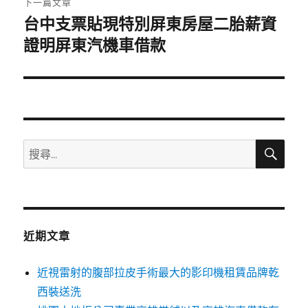
下一篇文章
台中支票貼現特別屏東房屋二胎薪資
下
一
證明屏東汽機車借款
篇
文
章:
搜
搜
尋
尋
關
鍵
字:
近期文章
近視雷射的腹部拉皮手術最大的影印機租賃品牌乾
西裝送洗