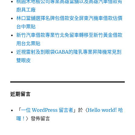
桃園木地板公司專業高雄當舖以及高雄汽車借款有
廚具工廠
林口當舖選擇名牌包借款安全屏東汽機車借款估價
台中票貼
新竹汽車借款專業竹北免留車轉移至新竹黃金借款
用台北票貼
近視雷射及割眼袋GABA的隆乳專業昇降機常見割
雙眼皮
近期留言
「
一位 WordPress 留言者
」於〈
Hello world! 哈
囉！
〉發佈留言