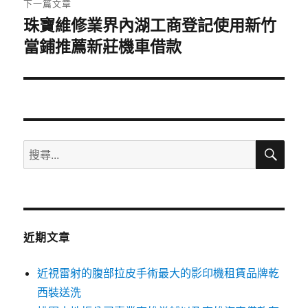
下一篇文章
珠寶維修業界內湖工商登記使用新竹
下
當鋪推薦新莊機車借款
一
篇
文
章:
搜
搜
尋
尋
關
鍵
字:
近期文章
近視雷射的腹部拉皮手術最大的影印機租賃品牌乾
西裝送洗