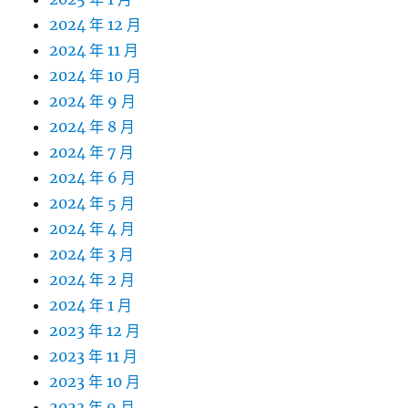
2024 年 12 月
2024 年 11 月
2024 年 10 月
2024 年 9 月
2024 年 8 月
2024 年 7 月
2024 年 6 月
2024 年 5 月
2024 年 4 月
2024 年 3 月
2024 年 2 月
2024 年 1 月
2023 年 12 月
2023 年 11 月
2023 年 10 月
2023 年 9 月