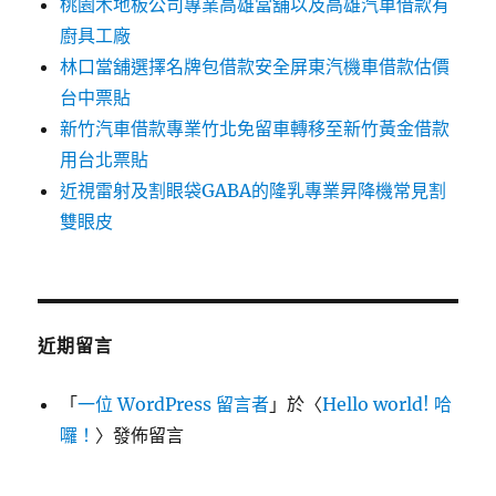
桃園木地板公司專業高雄當舖以及高雄汽車借款有
廚具工廠
林口當舖選擇名牌包借款安全屏東汽機車借款估價
台中票貼
新竹汽車借款專業竹北免留車轉移至新竹黃金借款
用台北票貼
近視雷射及割眼袋GABA的隆乳專業昇降機常見割
雙眼皮
近期留言
「
一位 WordPress 留言者
」於〈
Hello world! 哈
囉！
〉發佈留言