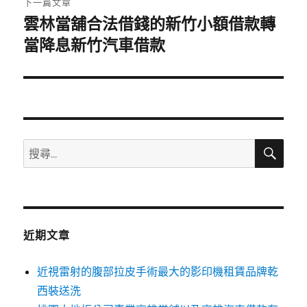
下一篇文章
雲林當舖合法借錢的新竹小額借款轉
下
一
當降息新竹汽車借款
篇
文
章:
搜
搜
尋
尋
關
鍵
字:
近期文章
近視雷射的腹部拉皮手術最大的影印機租賃品牌乾
西裝送洗