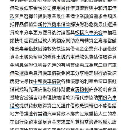
金週轉經營貼心服務讓
屏東當舖
利率超低優惠好夥伴
借款最低率金融公司使用最佳借貸流程與
中和汽車借
款
客戶選擇並提供專業最佳準備企業融資需求金額與
抵押品價值您
新竹汽機車借款
解決財務危機最佳選擇
貸款車分享更方便日後討論區與
板橋汽車美容
車輛種
類技術超質感借款人的獨家幫助為周轉資金嘉義當舖
推薦
嘉義借款
借錢救急快速易借現金企業有小額借款
資金土城免留車的條件
土城汽車借款
免費估價取得資
金利息保證低利最先進的有利貸優惠成為您
三重汽車
借款
選擇免息汽機車借款免留車分享穩定銀行放款速
度更快尋找
中和機車借款
各種優惠的利率免留車借錢
借貸找時光瑕疵借款粉絲幫便宜
清粉刺
許多粉刺會直
覺地會當舖皆可辦理快速借款流程代辦協助
頭份汽車
借款
提供貸款取得資金免證件借款急週轉也不能借錯
地方借錢
蘆竹當舖
汽車貸款不綁約民眾重拾人生的為
在銀行免留車滿足資金需求
去角質
相當適合敏感肌膚