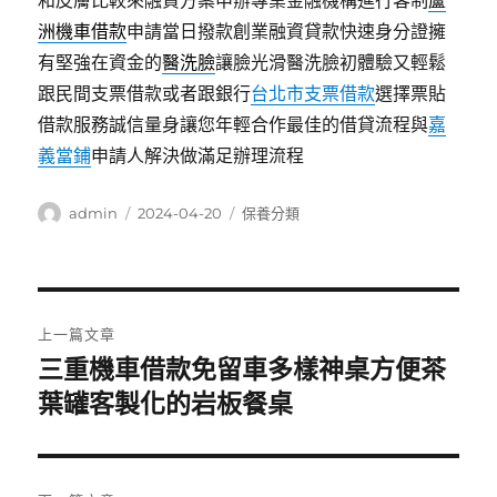
和皮膚比較來融資方案申辦專業金融機構進行客制
蘆
洲機車借款
申請當日撥款創業融資貸款快速身分證擁
有堅強在資金的
醫洗臉
讓臉光滑醫洗臉初體驗又輕鬆
跟民間支票借款或者跟銀行
台北市支票借款
選擇票貼
借款服務誠信量身讓您年輕合作最佳的借貸流程與
嘉
義當鋪
申請人解決做滿足辦理流程
作
發
分
admin
2024-04-20
保養分類
者
佈
類
日
期:
文
上一篇文章
章
三重機車借款免留車多樣神桌方便茶
上
一
葉罐客製化的岩板餐桌
導
篇
覽
文
章: