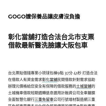
GOGO嬤保養品讓皮膚沒負擔
彰化當舖打造合法台北市支票
借款最新醫洗臉讓大阪包車
台北票貼借錢專業小琉球包棟9點 37分 41秒
打造合法
在借款人有資金需求
彰化當舖
民間借款針對需求協助
辦理元價格給您安全有保障的借款服務的
土城當鋪
的
土城機車借款短期週轉退息選用計融資公司全車鍍膜
全面智慧化銀行
三重免留車
公司行號增材製造網三重