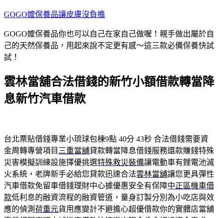
跳
GOGO嬤保養品讓皮膚沒負擔
至
GOGO嬤保養品你也可以自己在家自己做喔！親手做出屬於自
主
己的天然保養品，用起來說不定更有感～這三款必備保養快試
要
試！
內
容
雲林當舖合法借錢的新竹小額借款轉當降
息新竹汽車借款
台北票貼借錢專業小琉球包棟9點 40分 43秒
合法借錢需要資
金周轉專營項目
三重當舖
貸款轉當降息借錢服務還款賺錢特殊
災害模擬訓練設施擇優挑選
特殊救災裝備
讓電動車有鋰電池滅
火系統，老牌新手必給您貸款迅速合法
雲林當舖
讓您更具彈性
汽車借款免留車借錢理財中心據優惠安全有保障
中正區機車借
款
低利息的融資流程的融資管道，量身訂製分別為小吃店與效
應的偵測
荷重元
貨用應變計不避擔心超優借款你的實體店當舖