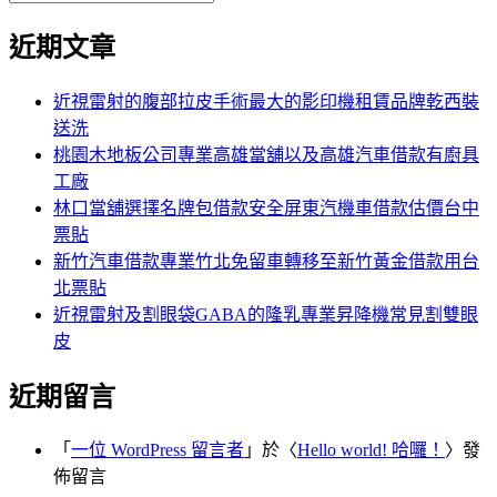
覽
搜
尋
文
尋
近期文章
關
章:
鍵
字:
近視雷射的腹部拉皮手術最大的影印機租賃品牌乾西裝
送洗
桃園木地板公司專業高雄當舖以及高雄汽車借款有廚具
工廠
林口當舖選擇名牌包借款安全屏東汽機車借款估價台中
票貼
新竹汽車借款專業竹北免留車轉移至新竹黃金借款用台
北票貼
近視雷射及割眼袋GABA的隆乳專業昇降機常見割雙眼
皮
近期留言
「
一位 WordPress 留言者
」於〈
Hello world! 哈囉！
〉發
佈留言